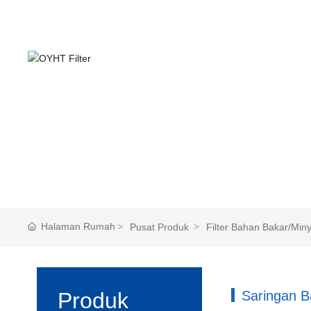
30 tahun berdedikasi pada penelitian dan produksi filter
Halaman Rumah
Pusat Produk
Filter Bahan Bakar/Min
Produk
Saringan 