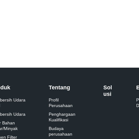
oduk
Tentang
Sol
usi
bersih Udara
Profil
P
l
Perusahaan
D
bersih Udara
Penghargaan
Kualifikasi
er Bahan
r/Minyak
Budaya
perusahaan
en Filter