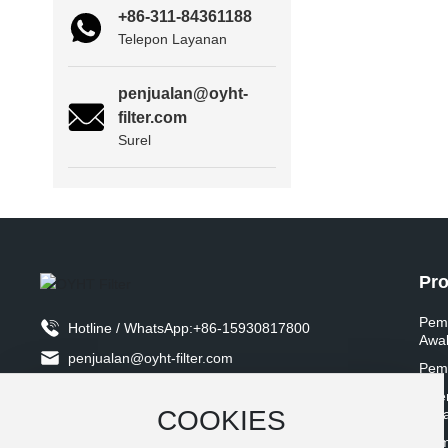
+86-311-84361188
Telepon Layanan
penjualan@oyht-
filter.com
Surel
Pr
Pem
Hotline / WhatsApp:
+86-15930817800
Awa
penjualan@oyht-filter.com
Pem
Alamat: No.8 Jalan Hongda, Zona Industri
Filt
Anjiazhuang, Kota Jinzhou, Provinsi Hebei
COOKIES
Baka
Elem