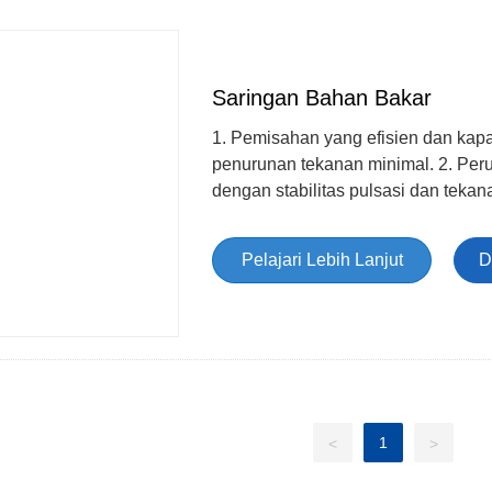
Saringan Bahan Bakar
1. Pemisahan yang efisien dan kapa
penurunan tekanan minimal. 2. Peru
dengan stabilitas pulsasi dan tekan
tahan terhadap keruntuhan. 4. Geome
tidak dapat dilepas. 5. Katup non-r
Pelajari Lebih Lanjut
D
Tersedia dengan berbagai media fil
dapat diterima.
1
<
>